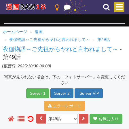
ホームページ
漫画
夜伽物語～ご先祖からヤれと言われまして～
第49話
夜伽物語～ご先祖からヤれと言われまして～
-
第49話
[更新日: 2025/10/30 09:08]
写真が見られない場合は、下の「フォトサーバー」を変更してくだ
さい
Server 1
Server 2
Server VIP
エラーレポート
お気に入り
1