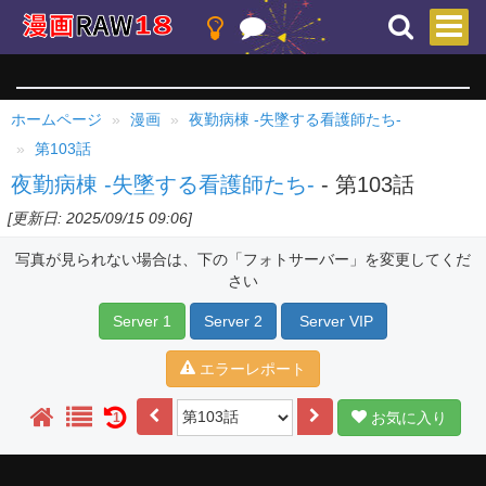
ホームページ
漫画
夜勤病棟 -失墜する看護師たち-
第103話
夜勤病棟 -失墜する看護師たち-
- 第103話
[更新日: 2025/09/15 09:06]
写真が見られない場合は、下の「フォトサーバー」を変更してくだ
さい
Server 1
Server 2
Server VIP
エラーレポート
お気に入り
1