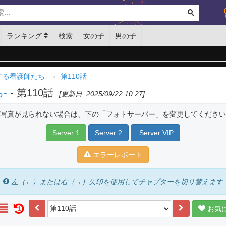
ランキング
検索
女の子
男の子
する看護師たち-
第110話
-
- 第110話
[更新日: 2025/09/22 10:27]
写真が見られない場合は、下の「フォトサーバー」を変更してください
Server 1
Server 2
Server VIP
エラーレポート
左（←）または右（→）矢印を使用してチャプターを切り替えます
お気
1