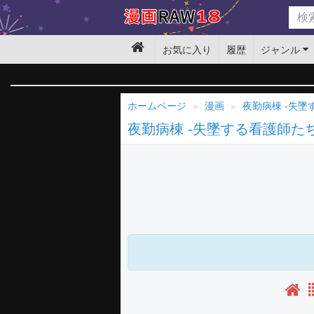
お気に入り
履歴
ジャンル
ホームページ
漫画
夜勤病棟 -失墜
夜勤病棟 -失墜する看護師たち