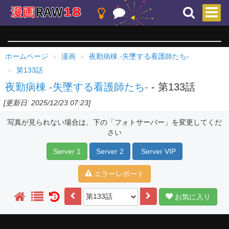
ホームページ
漫画
夜勤病棟 -失墜する看護師たち-
第133話
夜勤病棟 -失墜する看護師たち-
- 第133話
[更新日: 2025/12/23 07:23]
写真が見られない場合は、下の「フォトサーバー」を変更してくだ
さい
Server 1
Server 2
Server VIP
エラーレポート
お気に入り
1