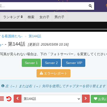
ランキング
検索
女の子
男の子
する看護師たち-
第144話
-
- 第144話
[更新日: 2026/03/09 10:16]
写真が見られない場合は、下の「フォトサーバー」を変更してください
Server 1
Server 2
Server VIP
エラーレポート
左（←）または右（→）矢印を使用してチャプターを切り替えます
お気
1