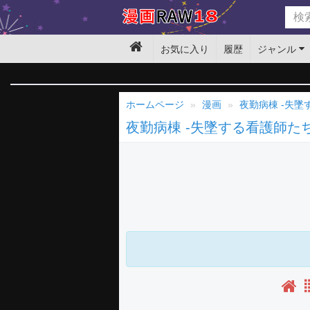
お気に入り
履歴
ジャンル
ホームページ
漫画
夜勤病棟 -失墜
夜勤病棟 -失墜する看護師たち