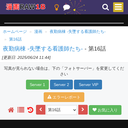
ホームページ
漫画
夜勤病棟 -失墜する看護師たち-
第16話
夜勤病棟 -失墜する看護師たち-
- 第16話
[更新日: 2025/06/24 11:44]
写真が見られない場合は、下の「フォトサーバー」を変更してくだ
さい
Server 1
Server 2
Server VIP
エラーレポート
お気に入り
1