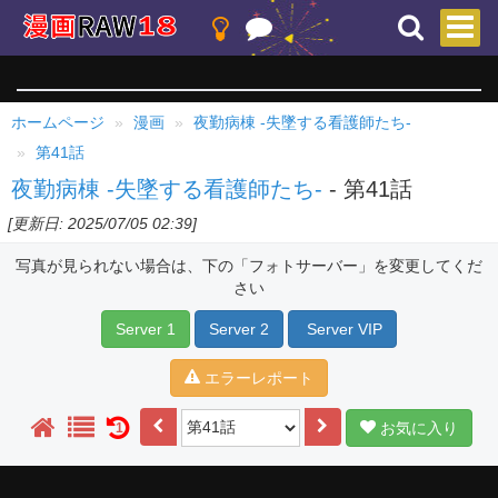
ホームページ
漫画
夜勤病棟 -失墜する看護師たち-
第41話
夜勤病棟 -失墜する看護師たち-
- 第41話
[更新日: 2025/07/05 02:39]
写真が見られない場合は、下の「フォトサーバー」を変更してくだ
さい
Server 1
Server 2
Server VIP
エラーレポート
お気に入り
1