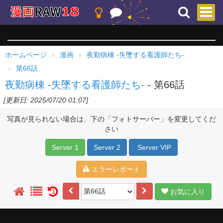
ホームページ
漫画
夜勤病棟 -失墜する看護師たち-
第66話
夜勤病棟 -失墜する看護師たち-
- 第66話
[更新日: 2025/07/20 01:07]
写真が見られない場合は、下の「フォトサーバー」を変更してくだ
さい
Server 1
Server 2
Server VIP
エラーレポート
お気に入り
1