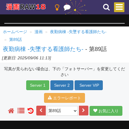
ホームページ
漫画
夜勤病棟 -失墜する看護師たち-
第89話
夜勤病棟 -失墜する看護師たち-
- 第89話
[更新日: 2025/09/06 11:13]
写真が見られない場合は、下の「フォトサーバー」を変更してくだ
さい
Server 1
Server 2
Server VIP
エラーレポート
お気に入り
1