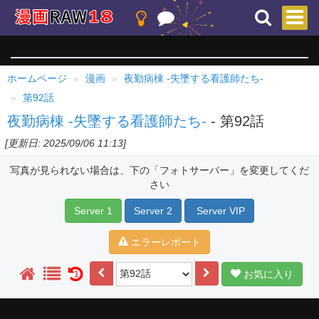
ホームページ
漫画
夜勤病棟 -失墜する看護師たち-
第92話
夜勤病棟 -失墜する看護師たち-
- 第92話
[更新日: 2025/09/06 11:13]
写真が見られない場合は、下の「フォトサーバー」を変更してくだ
さい
Server 1
Server 2
Server VIP
エラーレポート
お気に入り
1