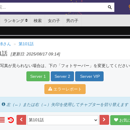
ランキング
検索
女の子
男の子
姉さん
第101話
01話
[更新日: 2025/08/17 09:14]
写真が見られない場合は、下の「フォトサーバー」を変更してください
Server 1
Server 2
Server VIP
エラーレポート
左（←）または右（→）矢印を使用してチャプターを切り替えます
お気
1