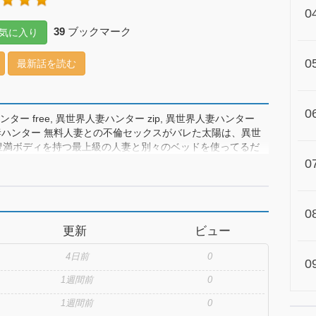
0
39
ブックマーク
気に入り
0
最新話を読む
0
ター free, 異世界人妻ハンター zip, 異世界人妻ハンター
 異世界人妻ハンター 無料人妻との不倫セックスがバレた太陽は、異世
豊満ボディを持つ最上級の人妻と別々のベッドを使ってるだ
きます～！果たして太陽は無事、異世界で自分だけのハーレム
0
0
更新
ビュー
4日前
0
0
1週間前
0
1週間前
0