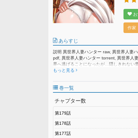
お
作家
あらすじ
説明 異世界人妻ハンター raw, 異世界人妻ハン
pdf, 異世界人妻ハンター torrent,
界へ逃げることになったが…隠しきれない
と⁉そういうことなら俺が奥さんをいただ
もっと見る
を作ることができるのか⁉
巻一覧
チャプター数
第179話
第178話
第177話