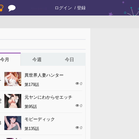
ログイン
登録
今月
今週
今日
異世界人妻ハンター
1
0
第179話
元ヤンにわからせエッチ
2
0
第95話
モビーディック
3
0
第135話