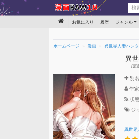
お気に入り
履歴
ジャンル
ホームページ
漫画
異世界人妻ハンタ
異世
[更新
別
作家
状
ジ
異世界