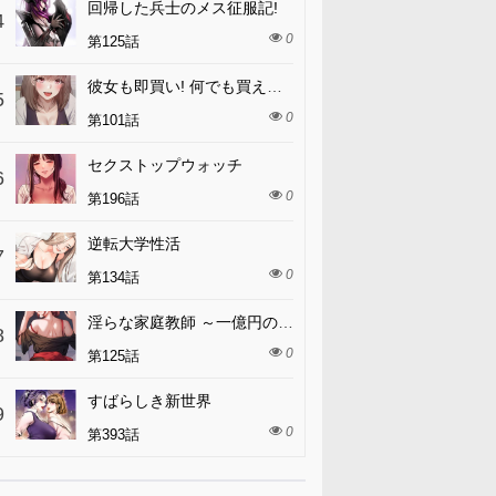
回帰した兵士のメス征服記!
4
0
第125話
彼女も即買い! 何でも買える仮想通貨で好き放題
5
0
第101話
セクストップウォッチ
6
0
第196話
逆転大学性活
7
0
第134話
淫らな家庭教師 ～一億円の課外授業～
8
0
第125話
すばらしき新世界
9
0
第393話