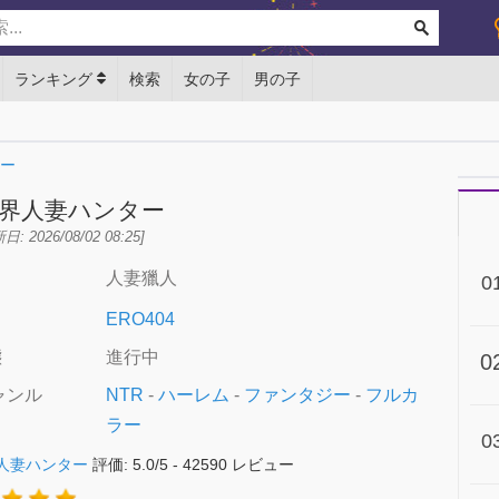
ランキング
検索
女の子
男の子
ー
界人妻ハンター
日: 2026/08/02 08:25]
人妻獵人
名
0
ERO404
態
進行中
0
ャンル
NTR
-
ハーレム
-
ファンタジー
-
フルカ
ラー
0
人妻ハンター
評価:
5.0
/
5
-
42590
レビュー