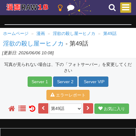
ホームページ
漫画
淫欲の殺し屋ーヒノカ
第49話
淫欲の殺し屋ーヒノカ
- 第49話
[更新日: 2026/06/06 10:08]
写真が見られない場合は、下の「フォトサーバー」を変更してくだ
さい
Server 1
Server 2
Server VIP
エラーレポート
お気に入り
1