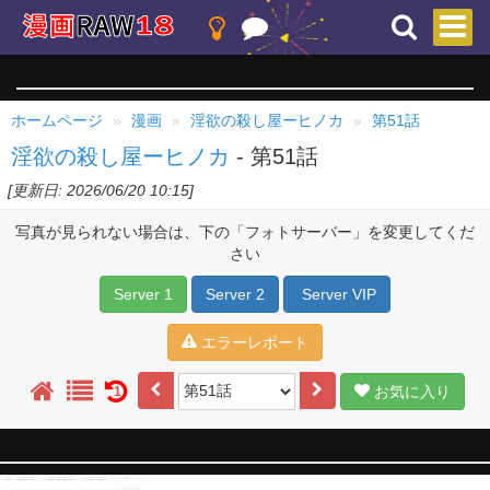
ホームページ
漫画
淫欲の殺し屋ーヒノカ
第51話
淫欲の殺し屋ーヒノカ
- 第51話
[更新日: 2026/06/20 10:15]
写真が見られない場合は、下の「フォトサーバー」を変更してくだ
さい
Server 1
Server 2
Server VIP
エラーレポート
お気に入り
1