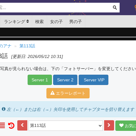
ランキング
検索
女の子
男の子
のアナ
第113話
13話
[更新日: 2026/05/12 10:31]
写真が見られない場合は、下の「フォトサーバー」を変更してください
Server 1
Server 2
Server VIP
エラーレポート
左（←）または右（→）矢印を使用してチャプターを切り替えます
お気
1