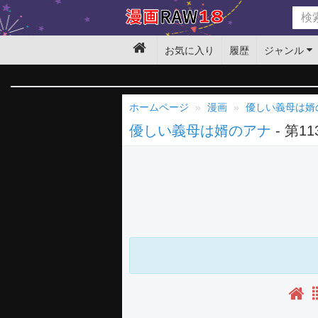
お気に入り
履歴
ジャンル
ホームページ
漫画
優しい義母は婿
優しい義母は婿のアナ
- 第1