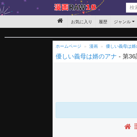
お気に入り
履歴
ジャンル
ホームページ
漫画
優しい義母は婿
優しい義母は婿のアナ
- 第3