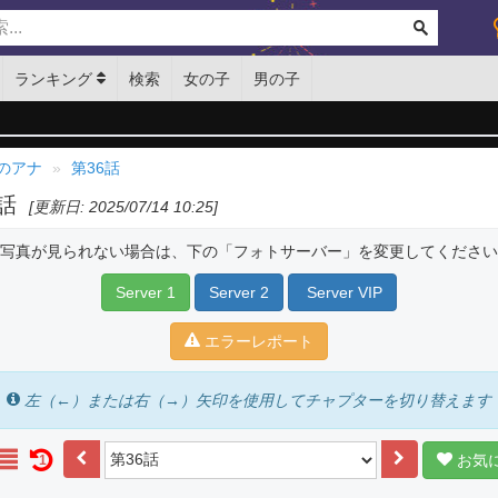
ランキング
検索
女の子
男の子
のアナ
第36話
6話
[更新日: 2025/07/14 10:25]
写真が見られない場合は、下の「フォトサーバー」を変更してください
Server 1
Server 2
Server VIP
エラーレポート
左（←）または右（→）矢印を使用してチャプターを切り替えます
お気
1