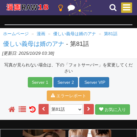
ホームページ
漫画
優しい義母は婿のアナ
第81話
優しい義母は婿のアナ
- 第81話
[更新日: 2025/10/29 03:38]
写真が見られない場合は、下の「フォトサーバー」を変更してくだ
さい
Server 1
Server 2
Server VIP
エラーレポート
お気に入り
1