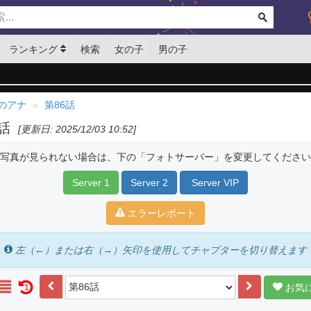
ランキング
検索
女の子
男の子
のアナ
第86話
6話
[更新日: 2025/12/03 10:52]
写真が見られない場合は、下の「フォトサーバー」を変更してください
Server 1
Server 2
Server VIP
エラーレポート
左（←）または右（→）矢印を使用してチャプターを切り替えます
お気
1