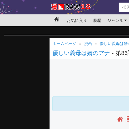
お気に入り
履歴
ジャンル
ホームページ
漫画
優しい義母は婿
優しい義母は婿のアナ
- 第8