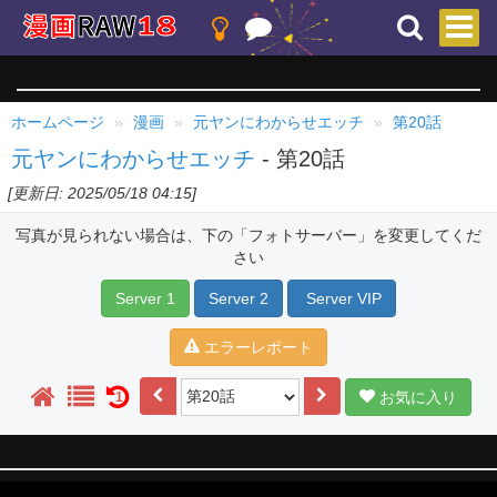
ホームページ
漫画
元ヤンにわからせエッチ
第20話
元ヤンにわからせエッチ
- 第20話
[更新日: 2025/05/18 04:15]
写真が見られない場合は、下の「フォトサーバー」を変更してくだ
さい
Server 1
Server 2
Server VIP
エラーレポート
お気に入り
1