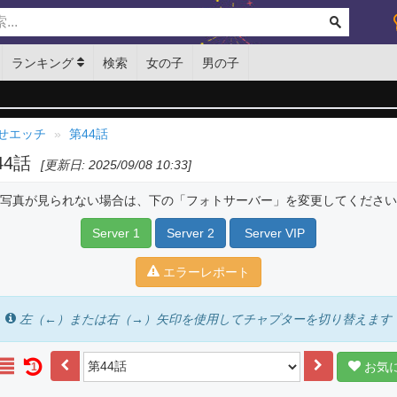
ランキング
検索
女の子
男の子
せエッチ
第44話
44話
[更新日: 2025/09/08 10:33]
写真が見られない場合は、下の「フォトサーバー」を変更してください
Server 1
Server 2
Server VIP
エラーレポート
左（←）または右（→）矢印を使用してチャプターを切り替えます
お気
1