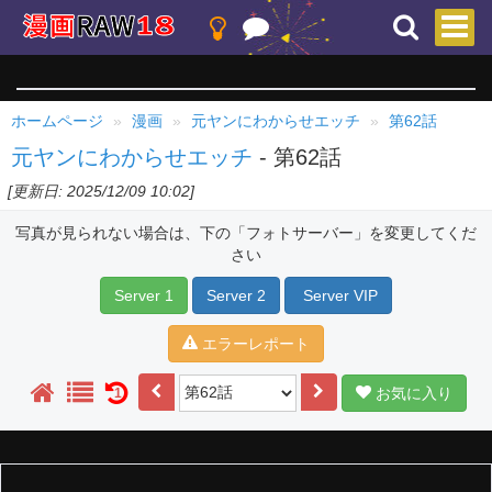
ホームページ
漫画
元ヤンにわからせエッチ
第62話
元ヤンにわからせエッチ
- 第62話
[更新日: 2025/12/09 10:02]
写真が見られない場合は、下の「フォトサーバー」を変更してくだ
さい
Server 1
Server 2
Server VIP
エラーレポート
お気に入り
1