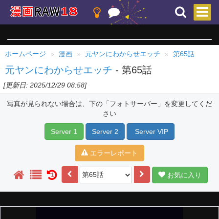
ホームページ
漫画
元ヤンにわからせエッチ
第65話
元ヤンにわからせエッチ
- 第65話
[更新日: 2025/12/29 08:58]
写真が見られない場合は、下の「フォトサーバー」を変更してくだ
さい
Server 1
Server 2
Server VIP
エラーレポート
お気に入り
1