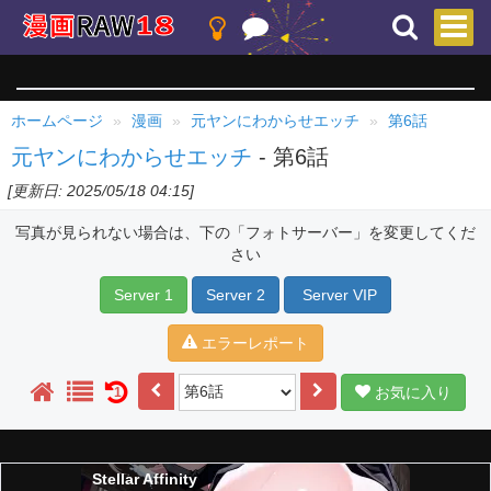
ホームページ
漫画
元ヤンにわからせエッチ
第6話
元ヤンにわからせエッチ
- 第6話
[更新日: 2025/05/18 04:15]
写真が見られない場合は、下の「フォトサーバー」を変更してくだ
さい
Server 1
Server 2
Server VIP
エラーレポート
お気に入り
1