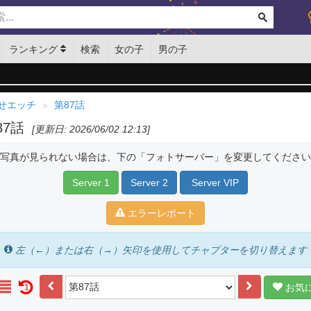
ランキング
検索
女の子
男の子
せエッチ
第87話
87話
[更新日: 2026/06/02 12:13]
写真が見られない場合は、下の「フォトサーバー」を変更してください
Server 1
Server 2
Server VIP
エラーレポート
左（←）または右（→）矢印を使用してチャプターを切り替えます
お気
1