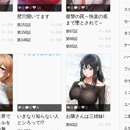
0
0
16
0
0
3
ス
壁穴開いてます
復讐の罠～快楽の底
セ
まで墜とされて～
第151話
5ヶ月前
5ヶ月前
第67話
5ヶ月前
第150話
5ヶ月前
5ヶ月前
タ
第66話
6ヶ月前
第149話
5ヶ月前
6ヶ月前
ナ
第65話
6ヶ月前
ハ
フ
ホ
ミ
ユ
0
0
6
0
0
5
世界で
いきなり知らない人
お隣さんは三姉妹!
二
キルを
とシろって!?
第60話
6ヶ月前
人
ロ無