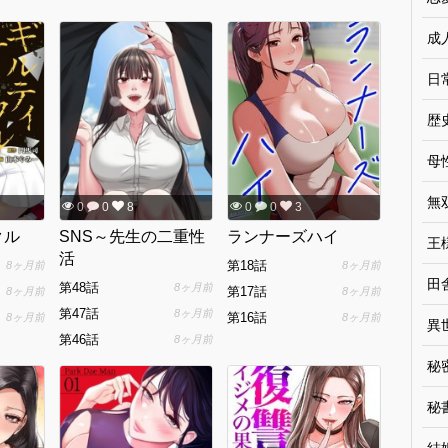
成
日
歴
母
無
0
0
8
0
0
3
クル
SNS～先生の二重性
ランナーズハイ
王
活
第18話
8ヶ月前
8ヶ月前
田
第48話
8ヶ月前
第17話
8ヶ月前
8ヶ月前
第47話
8ヶ月前
第16話
8ヶ月前
8ヶ月前
異
第46話
8ヶ月前
秘
秘