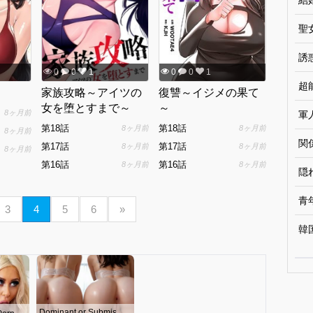
結
聖
誘
0
0
1
0
0
1
超
家族攻略～アイツの
復讐～イジメの果て
女を堕とすまで～
～
8ヶ月前
軍
第18話
第18話
8ヶ月前
8ヶ月前
8ヶ月前
関
第17話
第17話
8ヶ月前
8ヶ月前
8ヶ月前
第16話
第16話
8ヶ月前
8ヶ月前
隠
青
3
4
5
6
»
韓