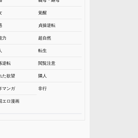
婚
義母・継母
女
覚醒
惑
貞操逆転
能力
超自然
人
転生
係逆転
閲覧注意
れた欲望
隣人
年マンガ
非行
国エロ漫画