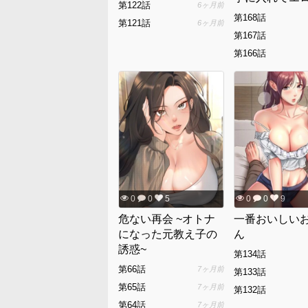
第122話
6ヶ月前
双!?
第168話
第121話
6ヶ月前
第167話
第166話
0
0
5
0
0
9
危ない再会 ~オトナ
一番おいしい
になった元教え子の
ん
誘惑~
第134話
第66話
7ヶ月前
第133話
第65話
7ヶ月前
第132話
第64話
7ヶ月前