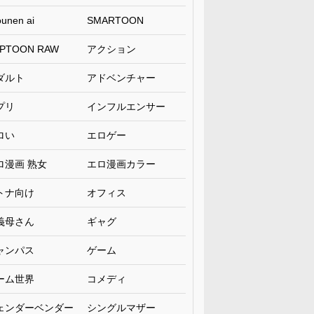
unen ai
SMARTOON
PTOON RAW
アクション
ダルト
アドベンチャー
プリ
インフルエンサー
ロい
エロゲー
ロ漫画 熟女
エロ漫画カラー
トナ向け
オフィス
義母さん
ギャグ
ャンパス
ゲーム
ーム世界
コメディ
ェンダーベンダー
シングルマザー