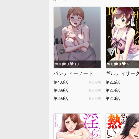
0
0
10
0
0
4
パンティーノート
ギルティサー
第400話
第215話
8ヶ月前
第399話
第214話
8ヶ月前
第398話
第213話
8ヶ月前