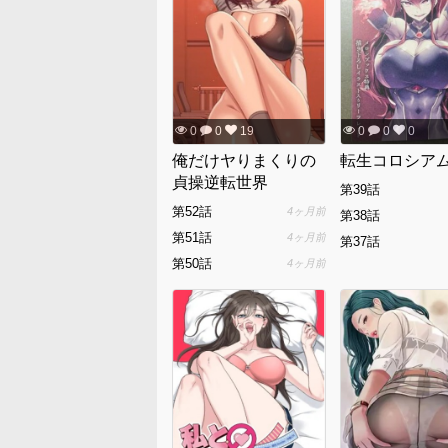
0
0
19
0
0
0
俺だけヤりまくりの
転生コロシア
貞操逆転世界
第39話
第52話
4ヶ月前
第38話
第51話
4ヶ月前
第37話
第50話
4ヶ月前