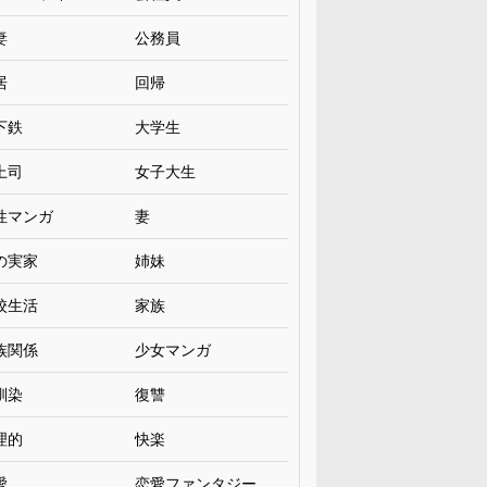
妻
公務員
居
回帰
下鉄
大学生
上司
女子大生
性マンガ
妻
の実家
姉妹
校生活
家族
族関係
少女マンガ
馴染
復讐
理的
快楽
愛
恋愛ファンタジー