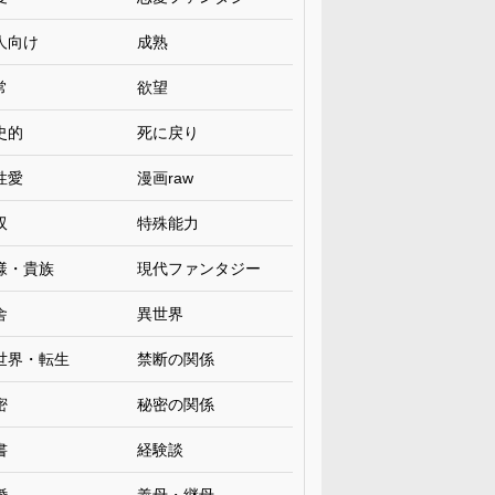
人向け
成熟
常
欲望
史的
死に戻り
性愛
漫画raw
双
特殊能力
様・貴族
現代ファンタジー
舎
異世界
世界・転生
禁断の関係
密
秘密の関係
書
経験談