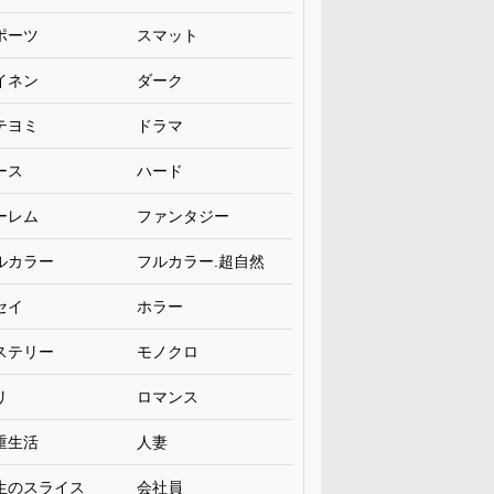
ポーツ
スマット
イネン
ダーク
テヨミ
ドラマ
ース
ハード
ーレム
ファンタジー
ルカラー
フルカラー.超自然
セイ
ホラー
ステリー
モノクロ
リ
ロマンス
重生活
人妻
生のスライス
会社員