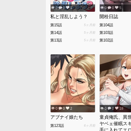
0
0
1
0
0
5
私と淫乱しよう？
開栓日誌
第15話
第104話
5ヶ月前
第14話
第103話
5ヶ月前
第13話
第102話
5ヶ月前
0
0
2
0
0
18
アブナイ娘たち
童貞俺氏、異
ヤベェ催眠ス
第123話
6ヶ月前
手に入れてエ