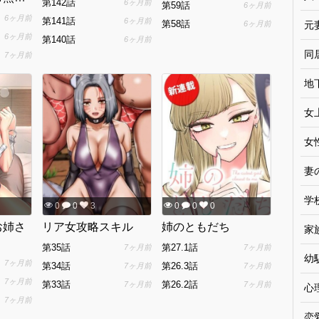
第142話
6ヶ月前
第59話
6ヶ月前
6ヶ月前
第141話
6ヶ月前
第58話
6ヶ月前
元
6ヶ月前
第140話
6ヶ月前
同
7ヶ月前
地
女
女
妻
学
0
0
3
0
0
0
お姉さ
リア女攻略スキル
姉のともだち
家
第35話
第27.1話
7ヶ月前
7ヶ月前
幼
7ヶ月前
第34話
第26.3話
7ヶ月前
7ヶ月前
7ヶ月前
第33話
第26.2話
7ヶ月前
7ヶ月前
心
7ヶ月前
恋