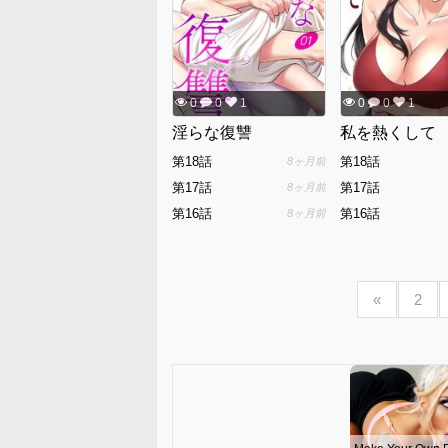
0
0
1
0
0
1
淫らな復讐
私を熱くして
第18話
第18話
8ヶ月前
第17話
第17話
8ヶ月前
第16話
第16話
8ヶ月前
«
2