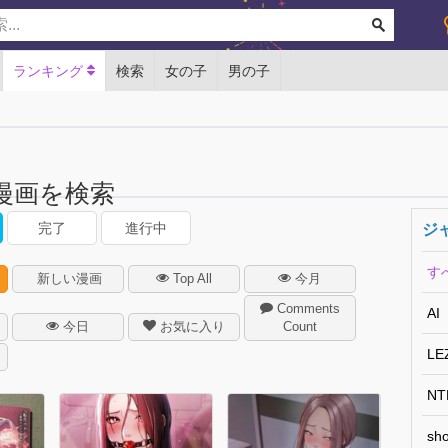
ランキング
検索
女の子
男の子
漫画を検索
完了
進行中
ジ
す
新しい漫画
Top All
今月
Comments
AI
今日
お気に入り
Count
LE
NT
sho