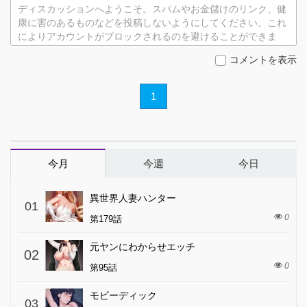
ディスカッションへようこそ。スパムやお金儲けのリンク、健
康に害のあるものなどを投稿しないようにしてください。これ
によりアカウントがブロックされるのを避けることができま
す。
コメントを表示
1
今月
今週
今日
異世界人妻ハンター
01
0
第179話
元ヤンにわからせエッチ
02
0
第95話
モビーディック
03