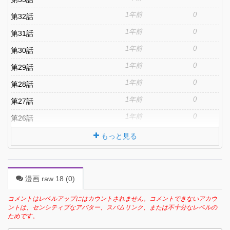
1年前
0
第32話
1年前
0
第31話
1年前
0
第30話
1年前
0
第29話
1年前
0
第28話
1年前
0
第27話
1年前
0
第26話
もっと見る
漫画 raw 18 (
0
)
コメントはレベルアップにはカウントされません。コメントできないアカウ
ントは、センシティブなアバター、スパムリンク、または不十分なレベルの
ためです。