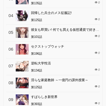
0
第135話
回帰した兵士のメス征服記!
04
0
第125話
彼女も即買い! 何でも買える仮想通貨で好き放題
05
0
第101話
セクストップウォッチ
06
0
第196話
逆転大学性活
07
0
第134話
淫らな家庭教師 ～一億円の課外授業～
08
0
第125話
すばらしき新世界
09
0
第393話