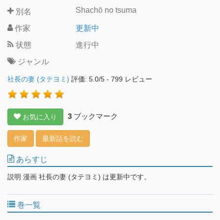
Shachō no tsuma
別名
作家
更新中
状態
進行中
ジャンル
社長の妻 (タテヨミ)
評価:
5.0
/
5
-
799
レビュー
3
ブックマーク
お気に入り
作家
最新話を読む
あらすじ
説明 漫画 社長の妻 (タテヨミ) は更新中です。
巻一覧