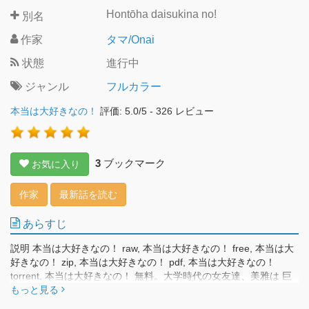
Hontōha daisukina no!
別名
作家
タマ/Onai
状態
進行中
ジャンル
フルカラー
本当は大好きなの！
評価:
5.0
/
5
-
326
レビュー
3
ブックマーク
お気に入り
作家
最新話を読む
あらすじ
説明 本当は大好きなの！ raw, 本当は大好きなの！ free, 本当は大
好きなの！ zip, 本当は大好きなの！ pdf, 本当は大好きなの！
torrent, 本当は大好きなの！ 無料。大学時代の女友達、美雅は 巨
乳でスタイル抜群の美人だけど なぜか俺には塩対応で攻撃的 でも
もっと見る
美雅にはある秘められた思いが…