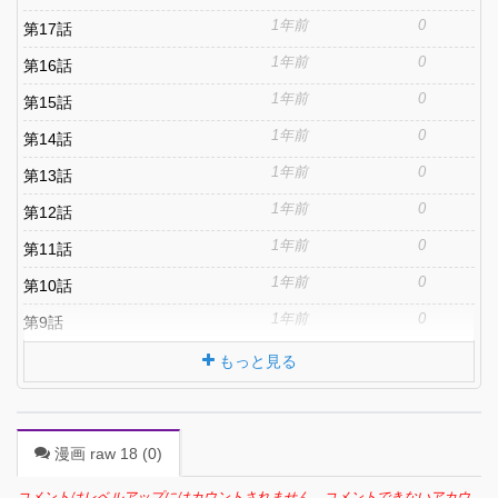
1年前
0
第17話
1年前
0
第16話
1年前
0
第15話
1年前
0
第14話
1年前
0
第13話
1年前
0
第12話
1年前
0
第11話
1年前
0
第10話
1年前
0
第9話
もっと見る
漫画 raw 18 (
0
)
コメントはレベルアップにはカウントされません。コメントできないアカウ