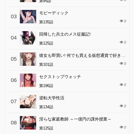
0
第95話
モビーディック
03
0
第135話
回帰した兵士のメス征服記!
04
0
第125話
彼女も即買い! 何でも買える仮想通貨で好き放題
05
0
第101話
セクストップウォッチ
06
0
第196話
逆転大学性活
07
0
第134話
淫らな家庭教師 ～一億円の課外授業～
08
0
第125話