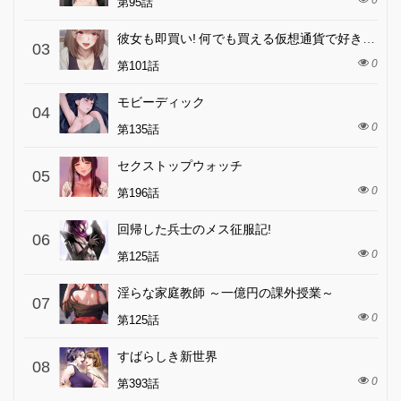
0
第95話
彼女も即買い! 何でも買える仮想通貨で好き放題
03
0
第101話
モビーディック
04
0
第135話
セクストップウォッチ
05
0
第196話
回帰した兵士のメス征服記!
06
0
第125話
淫らな家庭教師 ～一億円の課外授業～
07
0
第125話
すばらしき新世界
08
0
第393話