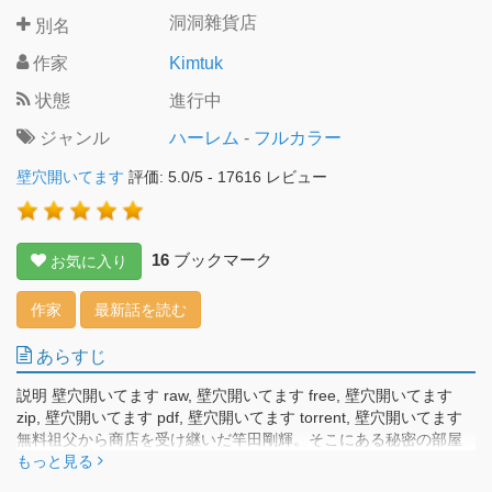
洞洞雜貨店
別名
作家
Kimtuk
状態
進行中
ジャンル
ハーレム
-
フルカラー
壁穴開いてます
評価:
5.0
/
5
-
17616
レビュー
16
ブックマーク
お気に入り
作家
最新話を読む
あらすじ
説明 壁穴開いてます raw, 壁穴開いてます free, 壁穴開いてます
zip, 壁穴開いてます pdf, 壁穴開いてます torrent, 壁穴開いてます
無料祖父から商店を受け継いだ竿田剛輝。そこにある秘密の部屋
に入ると、よくわからない何かの「穴」が空いていた⁉
もっと見る