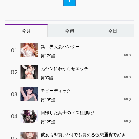
1
今月
今週
今日
異世界人妻ハンター
01
0
第179話
元ヤンにわからせエッチ
02
0
第95話
モビーディック
03
0
第135話
回帰した兵士のメス征服記!
04
0
第125話
彼女も即買い! 何でも買える仮想通貨で好き放題
05