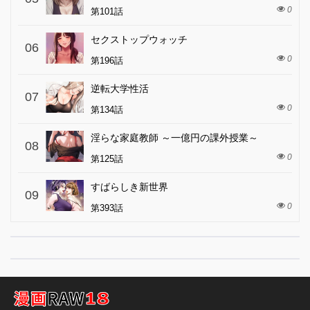
0
第101話
セクストップウォッチ
06
0
第196話
逆転大学性活
07
0
第134話
淫らな家庭教師 ～一億円の課外授業～
08
0
第125話
すばらしき新世界
09
0
第393話