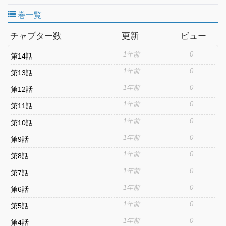
誠也。しかし現実は厳しく、膨大な業務と嫌な上司に振り回され
巻一覧
るだけの日々が続いていた。そんなある日、自身のスマホに突如
インストールされていた謎のアプリ。それは、誠也の勤める芸能
チャプター数
更新
ビュー
事務所の関係者のみに"催眠"をかけられるという代物だった。半信
半疑ではあるものの、自分自身に催眠アプリを試してみるが…。
1年前
0
第14話
催眠が解け意識が戻った誠也の目の前には、一糸まとわぬ姿の担
当アイドルがいて――！？
1年前
0
第13話
1年前
0
第12話
1年前
0
第11話
1年前
0
第10話
1年前
0
第9話
1年前
0
第8話
1年前
0
第7話
1年前
0
第6話
1年前
0
第5話
1年前
0
第4話