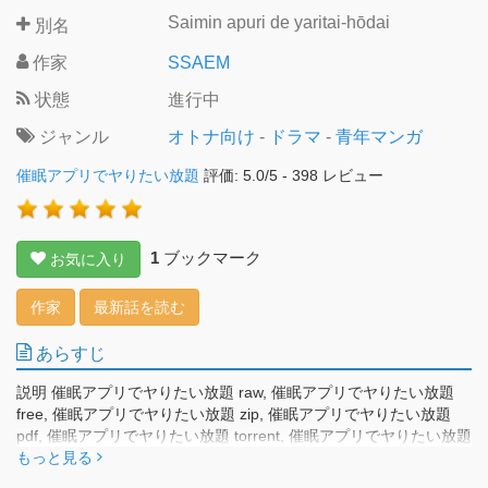
Saimin apuri de yaritai-hōdai
別名
作家
SSAEM
状態
進行中
ジャンル
オトナ向け
-
ドラマ
-
青年マンガ
催眠アプリでヤりたい放題
評価:
5.0
/
5
-
398
レビュー
1
ブックマーク
お気に入り
作家
最新話を読む
あらすじ
説明 催眠アプリでヤりたい放題 raw, 催眠アプリでヤりたい放題
free, 催眠アプリでヤりたい放題 zip, 催眠アプリでヤりたい放題
pdf, 催眠アプリでヤりたい放題 torrent, 催眠アプリでヤりたい放題
無料。 アイドルとお近づきになりたい――そんな安易な下心か
もっと見る
ら、ガールズアイドルグループの新米マネージャーとなった石塚