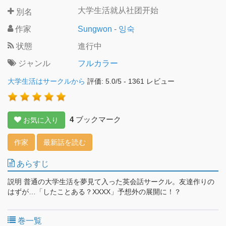
大学生活就从社团开始
別名
作家
Sungwon
-
잉숙
状態
進行中
ジャンル
フルカラー
大学生活はサークルから
評価:
5.0
/
5
-
1361
レビュー
4
ブックマーク
お気に入り
作家
最新話を読む
あらすじ
説明 普通の大学生活を夢見て入った英会話サークル。友達作りの
はずが…「したことある？XXXX」予想外の展開に！？
巻一覧