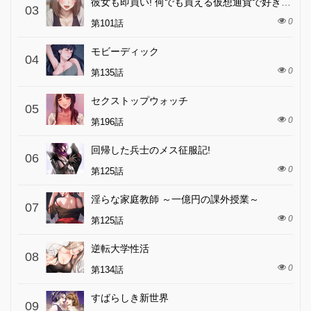
彼女も即買い! 何でも買える仮想通貨で好き放題
03
0
第101話
モビーディック
04
0
第135話
セクストップウォッチ
05
0
第196話
回帰した兵士のメス征服記!
06
0
第125話
淫らな家庭教師 ～一億円の課外授業～
07
0
第125話
逆転大学性活
08
0
第134話
すばらしき新世界
09