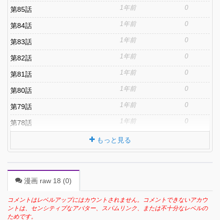
1年前
0
第85話
1年前
0
第84話
1年前
0
第83話
1年前
0
第82話
1年前
0
第81話
1年前
0
第80話
1年前
0
第79話
1年前
0
第78話
もっと見る
漫画 raw 18 (
0
)
コメントはレベルアップにはカウントされません。コメントできないアカウ
ントは、センシティブなアバター、スパムリンク、または不十分なレベルの
ためです。