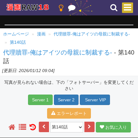
ホームページ
漫画
代理贖罪-俺はアイツの母親に制裁する-
第140話
代理贖罪-俺はアイツの母親に制裁する-
- 第140
話
[更新日: 2026/01/12 09:04]
写真が見られない場合は、下の「フォトサーバー」を変更してくだ
さい
Server 1
Server 2
Server VIP
エラーレポート
お気に入り
1