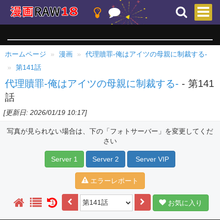
ホームページ
漫画
代理贖罪-俺はアイツの母親に制裁する-
第141話
代理贖罪-俺はアイツの母親に制裁する-
- 第141
話
[更新日: 2026/01/19 10:17]
写真が見られない場合は、下の「フォトサーバー」を変更してくだ
さい
Server 1
Server 2
Server VIP
エラーレポート
お気に入り
1