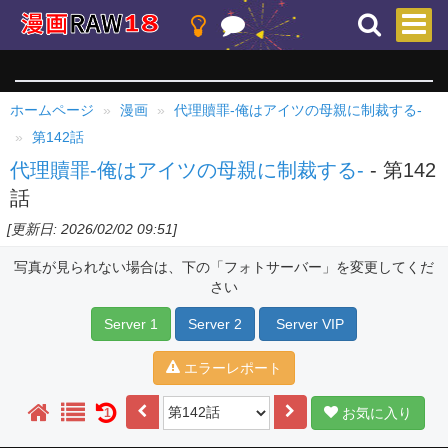
ホームページ
漫画
代理贖罪-俺はアイツの母親に制裁する-
第142話
代理贖罪-俺はアイツの母親に制裁する-
- 第142
話
[更新日: 2026/02/02 09:51]
写真が見られない場合は、下の「フォトサーバー」を変更してくだ
さい
Server 1
Server 2
Server VIP
エラーレポート
お気に入り
1