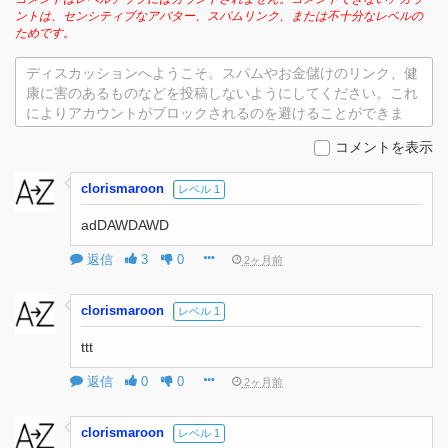
ントは、センシティブなアバター、スパムリンク、または不十分なレベルの
ためです。
ディスカッションへようこそ。スパムやお金儲けのリンク、健
康に害のあるものなどを投稿しないようにしてください。これ
によりアカウントがブロックされるのを避けることができま
す。
コメントを表示
clorismaroon
レベル 1
adDAWDAWD
返信
3
0
2ヶ月前
clorismaroon
レベル 1
ttt
返信
0
0
2ヶ月前
clorismaroon
レベル 1