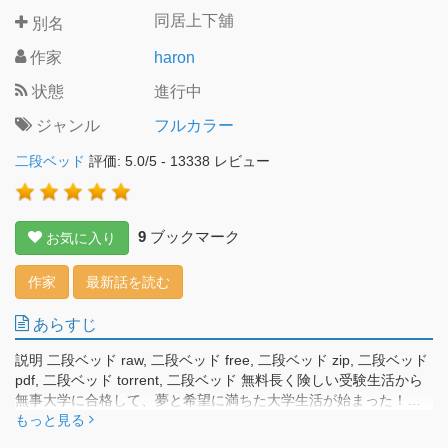
同居上下舖
別名
作家
haron
状態
進行中
ジャンル
フルカラー
二段ベッド
評価:
5.0
/
5
-
13338
レビュー
9
ブックマーク
お気に入り
作家
最新話を読む
あらすじ
説明 二段ベッド raw, 二段ベッド free, 二段ベッド zip, 二段ベッド
pdf, 二段ベッド torrent, 二段ベッド 無料長く険しい受験生活から
無事大学に合格して、夢と希望に満ちた大学生活が始まった！…
と思いきや講義ばかりの地味で退屈な日々にうんざりしていた良
もっと見る
也。そんなある日、同じ学科の結美に飲み会に誘われたことがき