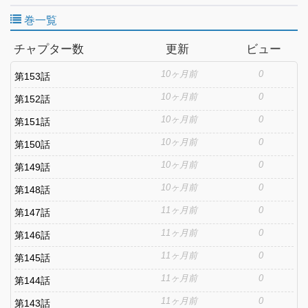
っかけで、二人の仲は急接近！もっと結美と一緒に過ごすために
巻一覧
一人暮らしを決意する良也だけど、ひょんな手違いで同居するこ
とになった相手が――？
チャプター数
更新
ビュー
10ヶ月前
0
第153話
10ヶ月前
0
第152話
10ヶ月前
0
第151話
10ヶ月前
0
第150話
10ヶ月前
0
第149話
10ヶ月前
0
第148話
11ヶ月前
0
第147話
11ヶ月前
0
第146話
11ヶ月前
0
第145話
11ヶ月前
0
第144話
11ヶ月前
0
第143話