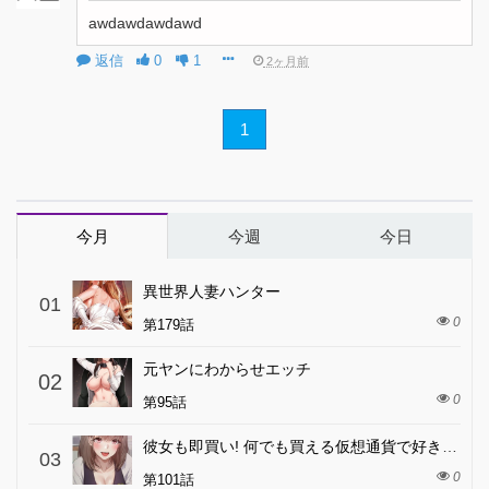
awdawdawdawd
返信
0
1
2ヶ月前
1
今月
今週
今日
異世界人妻ハンター
01
0
第179話
元ヤンにわからせエッチ
02
0
第95話
彼女も即買い! 何でも買える仮想通貨で好き放題
03
0
第101話