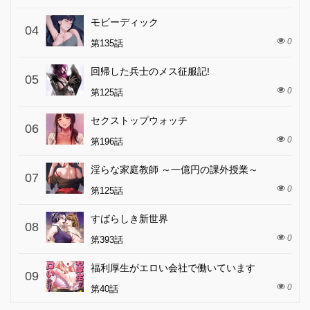
モビーディック
04
0
第135話
回帰した兵士のメス征服記!
05
0
第125話
セクストップウォッチ
06
0
第196話
淫らな家庭教師 ～一億円の課外授業～
07
0
第125話
すばらしき新世界
08
0
第393話
福利厚生がエロい会社で働いています
09
0
第40話