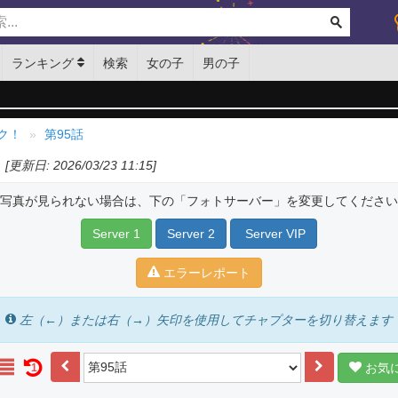
ランキング
検索
女の子
男の子
ク！
第95話
[更新日: 2026/03/23 11:15]
写真が見られない場合は、下の「フォトサーバー」を変更してください
Server 1
Server 2
Server VIP
エラーレポート
左（←）または右（→）矢印を使用してチャプターを切り替えます
お気
1