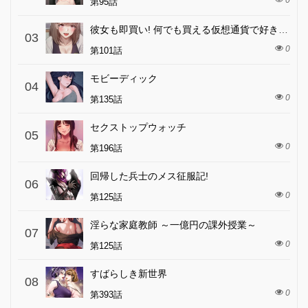
0
第95話
彼女も即買い! 何でも買える仮想通貨で好き放題
03
0
第101話
モビーディック
04
0
第135話
セクストップウォッチ
05
0
第196話
回帰した兵士のメス征服記!
06
0
第125話
淫らな家庭教師 ～一億円の課外授業～
07
0
第125話
すばらしき新世界
08
0
第393話