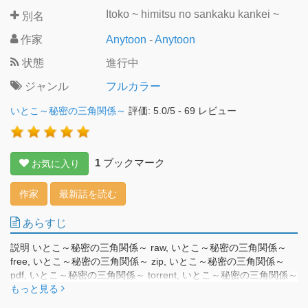
Itoko ~ himitsu no sankaku kankei ~
別名
作家
Anytoon
-
Anytoon
状態
進行中
ジャンル
フルカラー
いとこ～秘密の三角関係～
評価:
5.0
/
5
-
69
レビュー
1
ブックマーク
お気に入り
作家
最新話を読む
あらすじ
説明 いとこ～秘密の三角関係～ raw, いとこ～秘密の三角関係～
free, いとこ～秘密の三角関係～ zip, いとこ～秘密の三角関係～
pdf, いとこ～秘密の三角関係～ torrent, いとこ～秘密の三角関係～
無料親代わりだったおばの結婚！ でも結婚相手の連れ子が まさか
もっと見る
の元カノで… この先どうなっちゃうの!?