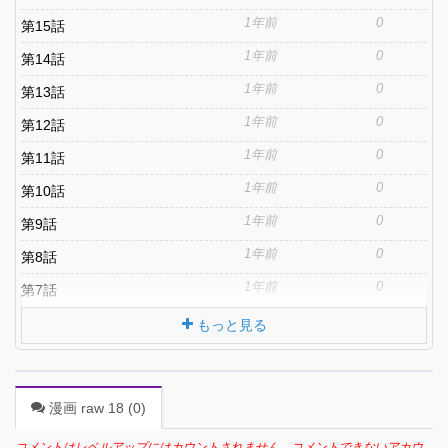
1年前
0
第15話
1年前
0
第14話
1年前
0
第13話
1年前
0
第12話
1年前
0
第11話
1年前
0
第10話
1年前
0
第9話
1年前
0
第8話
1年前
0
第7話
もっと見る
漫画 raw 18 (
0
)
コメントはレベルアップにはカウントされません。コメントできないアカウ