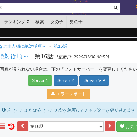
ランキング
検索
女の子
男の子
なご主人様に絶対従順～
第16話
絶対従順～
- 第16話
[更新日: 2026/01/06 08:59]
写真が見られない場合は、下の「フォトサーバー」を変更してください
Server 1
Server 2
Server VIP
エラーレポート
左（←）または右（→）矢印を使用してチャプターを切り替えます
お気
1