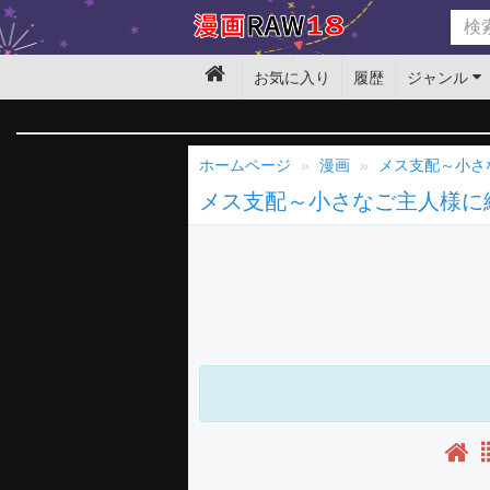
お気に入り
履歴
ジャンル
ホームページ
漫画
メス支配～小さ
メス支配～小さなご主人様に