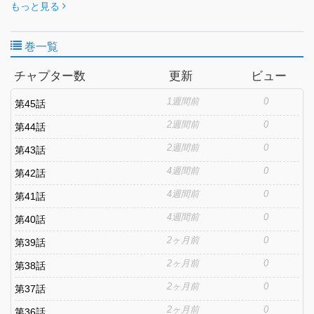
できることさ！｣
もっと見る
巻一覧
チャプター数
更新
ビュー
1週間前
0
第45話
2週間前
0
第44話
2週間前
0
第43話
4週間前
0
第42話
4週間前
0
第41話
4週間前
0
第40話
2ヶ月前
0
第39話
2ヶ月前
0
第38話
2ヶ月前
0
第37話
2ヶ月前
0
第36話