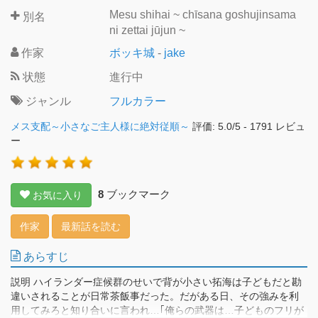
Mesu shihai ~ chīsana goshujinsama
別名
ni zettai jūjun ~
作家
ボッキ城
-
jake
状態
進行中
ジャンル
フルカラー
メス支配～小さなご主人様に絶対従順～
評価:
5.0
/
5
-
1791
レビュ
ー
8
ブックマーク
お気に入り
作家
最新話を読む
あらすじ
説明 ハイランダー症候群のせいで背が小さい拓海は子どもだと勘
違いされることが日常茶飯事だった。だがある日、その強みを利
用してみろと知り合いに言われ…｢俺らの武器は…子どものフリが