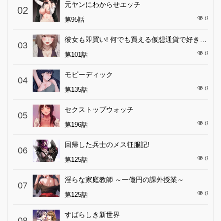
元ヤンにわからせエッチ
02
0
第95話
彼女も即買い! 何でも買える仮想通貨で好き放題
03
0
第101話
モビーディック
04
0
第135話
セクストップウォッチ
05
0
第196話
回帰した兵士のメス征服記!
06
0
第125話
淫らな家庭教師 ～一億円の課外授業～
07
0
第125話
すばらしき新世界
08