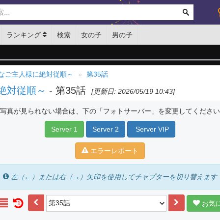
ランキング
検索
女の子
男の子
なご主人様に絶対従順～
第35話
絶対従順～
- 第35話
[更新日: 2026/05/19 10:43]
写真が見られない場合は、下の「フォトサーバー」を変更してください
Server 1
Server 2
Server VIP
エラーレポート
左（←）または右（→）矢印を使用してチャプターを切り替えます
お気
1