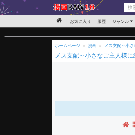
お気に入り
履歴
ジャンル
ホームページ
漫画
メス支配～小さ
メス支配～小さなご主人様に