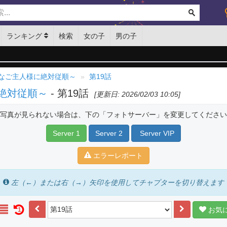
ランキング
検索
女の子
男の子
なご主人様に絶対従順～
第19話
絶対従順～
- 第19話
[更新日: 2026/02/03 10:05]
写真が見られない場合は、下の「フォトサーバー」を変更してください
Server 1
Server 2
Server VIP
エラーレポート
左（←）または右（→）矢印を使用してチャプターを切り替えます
お気
1