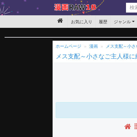
お気に入り
履歴
ジャンル
ホームページ
漫画
メス支配～小さ
メス支配～小さなご主人様に