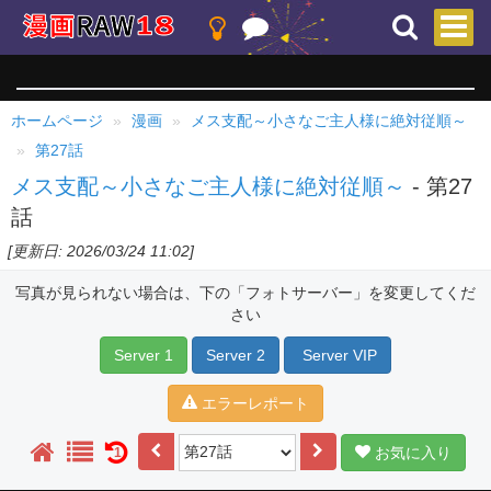
ホームページ
漫画
メス支配～小さなご主人様に絶対従順～
第27話
メス支配～小さなご主人様に絶対従順～
- 第27
話
[更新日: 2026/03/24 11:02]
写真が見られない場合は、下の「フォトサーバー」を変更してくだ
さい
Server 1
Server 2
Server VIP
エラーレポート
お気に入り
1