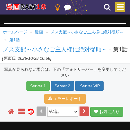
ホームページ
漫画
メス支配～小さなご主人様に絶対従順～
第1話
メス支配～小さなご主人様に絶対従順～
- 第1話
[更新日: 2025/10/29 10:56]
写真が見られない場合は、下の「フォトサーバー」を変更してくだ
さい
Server 1
Server 2
Server VIP
エラーレポート
お気に入り
1