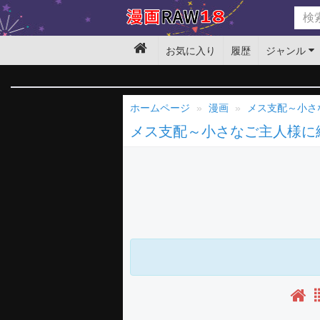
お気に入り
履歴
ジャンル
ホームページ
漫画
メス支配～小さ
メス支配～小さなご主人様に