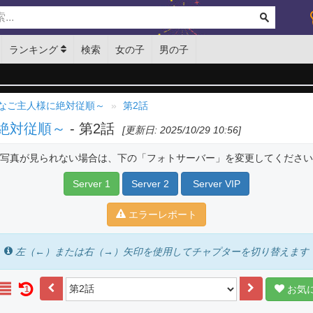
ランキング
検索
女の子
男の子
なご主人様に絶対従順～
第2話
絶対従順～
- 第2話
[更新日: 2025/10/29 10:56]
写真が見られない場合は、下の「フォトサーバー」を変更してください
Server 1
Server 2
Server VIP
エラーレポート
左（←）または右（→）矢印を使用してチャプターを切り替えます
お気
1