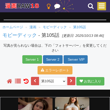
ホームページ
漫画
モビーディック
第105話
モビーディック
- 第105話
[更新日: 2025/10/13 08:46]
写真が見られない場合は、下の「フォトサーバー」を変更してくだ
さい
Server 1
Server 2
Server VIP
エラーレポート
お気に入り
1