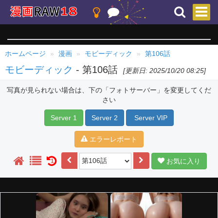
ホームページ
漫画
モビーディック
第106話
モビーディック
- 第106話
[更新日: 2025/10/20 08:25]
写真が見られない場合は、下の「フォトサーバー」を変更してくだ
さい
Server 1
Server 2
Server VIP
エラーレポート
お気に入り
1