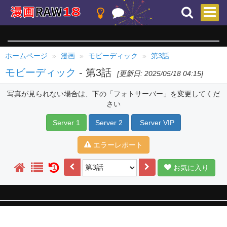
ホームページ
漫画
モビーディック
第3話
モビーディック
- 第3話
[更新日: 2025/05/18 04:15]
写真が見られない場合は、下の「フォトサーバー」を変更してくだ
さい
Server 1
Server 2
Server VIP
エラーレポート
お気に入り
1