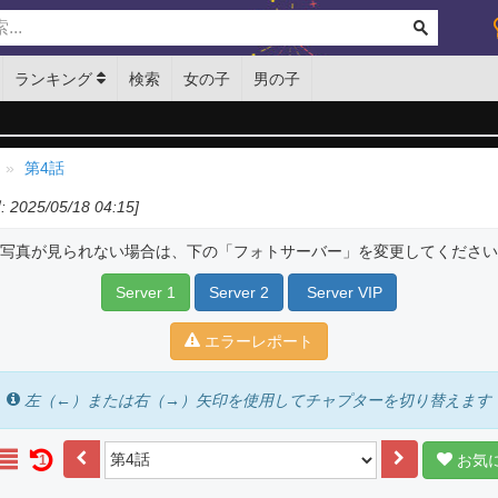
ランキング
検索
女の子
男の子
第4話
2025/05/18 04:15]
写真が見られない場合は、下の「フォトサーバー」を変更してください
Server 1
Server 2
Server VIP
エラーレポート
左（←）または右（→）矢印を使用してチャプターを切り替えます
お気
1