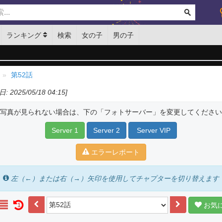
ランキング
検索
女の子
男の子
第52話
: 2025/05/18 04:15]
写真が見られない場合は、下の「フォトサーバー」を変更してください
Server 1
Server 2
Server VIP
エラーレポート
左（←）または右（→）矢印を使用してチャプターを切り替えます
お気
1