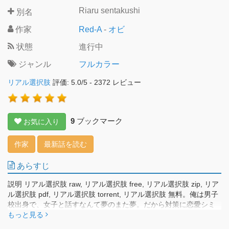
Riaru sentakushi
別名
作家
Red-A
-
オビ
状態
進行中
ジャンル
フルカラー
リアル選択肢
評価:
5.0
/
5
-
2372
レビュー
9
ブックマーク
お気に入り
作家
最新話を読む
あらすじ
説明 リアル選択肢 raw, リアル選択肢 free, リアル選択肢 zip, リア
ル選択肢 pdf, リアル選択肢 torrent, リアル選択肢 無料。俺は男子
校出身で、女子と話すなんて夢のまた夢。だから対策に恋愛シミ
ュレーションゲームを始めたんだ。これで女子との会話もバッチ
もっと見る
リ！…のはずが、現実じゃ全く使えない！だってゲームみたいに