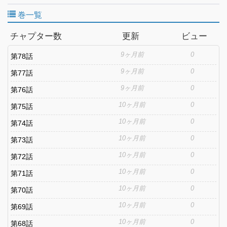
選択肢なんて出てこないじゃん！現実でもあんな選択肢があった
巻一覧
らなぁ…。なんてことを考えてたら、突然目の前に選択肢が登
場！？焦りつつもドキドキしながら選んだ選択肢で俺の人生が急
チャプター数
更新
ビュー
展開！ゲーム感覚で全てが手に入るかも…？でも、選ぶたびに思
わぬ展開が待っていて…。俺のリアルが選択肢ひとつでこんなに
9ヶ月前
0
第78話
変わるなんて予想外！この不思議な選択肢で俺の青春大逆転スト
ーリーが始まる――！？【桃色エンジェル】
9ヶ月前
0
第77話
9ヶ月前
0
第76話
10ヶ月前
0
第75話
10ヶ月前
0
第74話
10ヶ月前
0
第73話
10ヶ月前
0
第72話
10ヶ月前
0
第71話
10ヶ月前
0
第70話
10ヶ月前
0
第69話
10ヶ月前
0
第68話