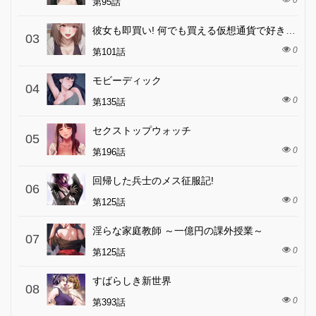
0
第95話
彼女も即買い! 何でも買える仮想通貨で好き放題
03
0
第101話
モビーディック
04
0
第135話
セクストップウォッチ
05
0
第196話
回帰した兵士のメス征服記!
06
0
第125話
淫らな家庭教師 ～一億円の課外授業～
07
0
第125話
すばらしき新世界
08
0
第393話