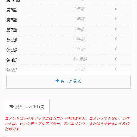
1年前
0
第9話
1年前
0
第8話
1年前
0
第7話
1年前
0
第6話
1年前
0
第5話
4ヶ月前
0
第4話
1年前
0
第3話
もっと見る
漫画 raw 18 (
0
)
コメントはレベルアップにはカウントされません。コメントできないアカウ
ントは、センシティブなアバター、スパムリンク、または不十分なレベルの
ためです。