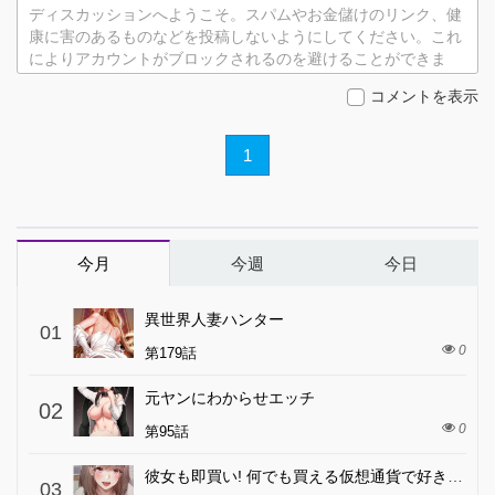
ディスカッションへようこそ。スパムやお金儲けのリンク、健
康に害のあるものなどを投稿しないようにしてください。これ
によりアカウントがブロックされるのを避けることができま
す。
コメントを表示
1
今月
今週
今日
異世界人妻ハンター
01
0
第179話
元ヤンにわからせエッチ
02
0
第95話
彼女も即買い! 何でも買える仮想通貨で好き放題
03