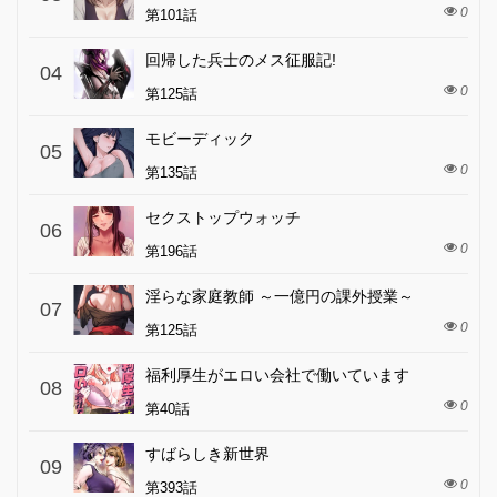
0
第101話
回帰した兵士のメス征服記!
04
0
第125話
モビーディック
05
0
第135話
セクストップウォッチ
06
0
第196話
淫らな家庭教師 ～一億円の課外授業～
07
0
第125話
福利厚生がエロい会社で働いています
08
0
第40話
すばらしき新世界
09
0
第393話